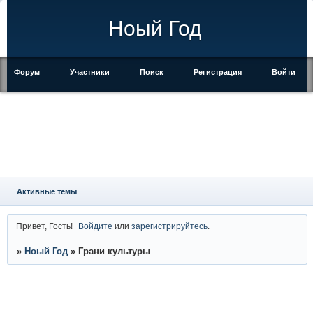
Ноый Год
Форум
Участники
Поиск
Регистрация
Войти
Активные темы
Привет, Гость!
Войдите
или
зарегистрируйтесь
.
»
Ноый Год
»
Грани культуры