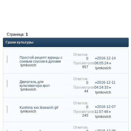
Страница:
1
Грани культуры
Простой рецепт курицы с
2016-12-14
0
соевым соусом в духовке
06:05:24
tymkovich
957
tymkovich
Двигатель для
2016-12-11
0
культиватора крот
04:24:33
tymkovich
44
tymkovich
2016-12-07
0
Kushina xxx ibsearch gif
tymkovich
11:57:48
245
tymkovich
2016-12-06