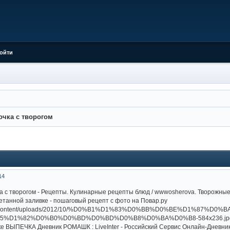
ойти
очка с творогом
14
а с творогом - Рецепты. Кулинарные рецепты блюд / wwwosherova. Творожные
метанной заливке - пошаговый рецепт с фото на Повар.ру
е ВЫПЕЧКА Дневник РОМАШК : LiveInter - Российский Сервис Онлайн-Дневни