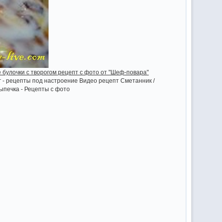
 булочки с творогом рецепт с фото от "Шеф-повара"
г - рецепты под настроение Видео рецепт Сметанник /
Выпечка - Рецепты с фото