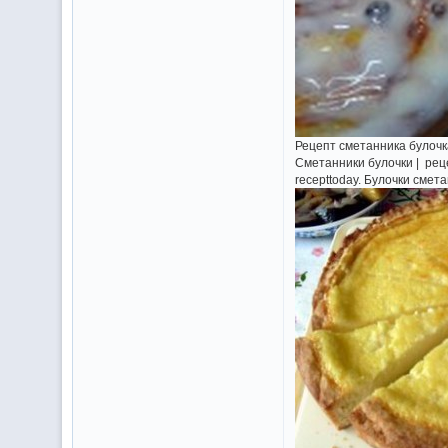
Рецепт сметанника булочк
Сметанники булочки | рец
recepttoday. Булочки смет