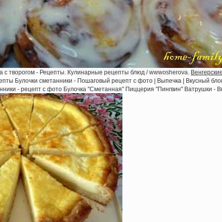
а с творогом - Рецепты. Кулинарные рецепты блюд / wwwosherova.
Венгерские
епты Булочки сметанники - Пошаговый рецепт с фото | Выпечка | Вкусный бло
анники - рецепт с фото Булочка "Сметанная" Пиццерия "Пингвин" Ватрушки - 