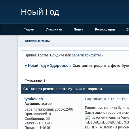
Ноый Год
Форум
Участники
Поиск
Регистрация
В
Активные темы
Привет, Гость!
Войдите
или
зарегистрируйтесь
.
»
Ноый Год
»
Здоровье
»
Сметанник рецепт с фото бул
Страница:
1
Сметанник рецепт с фото булочка с творогом
tymkovich
Поделиться
2016-12-14 04:32:
Администратор
Рецепт сметанника булочк
Зарегистрирован
: 2016-12-06
Завитушки с творогом в с
Приглашений:
0
Сообщений:
55
Уважение:
[+0/-0]
ВЫПЕЧКА Записи в рубрик
Позитив:
[+0/-0]